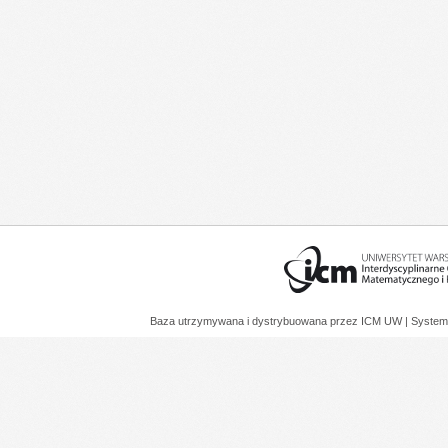
Baza utrzymywana i dystrybuowana przez
ICM UW
| System