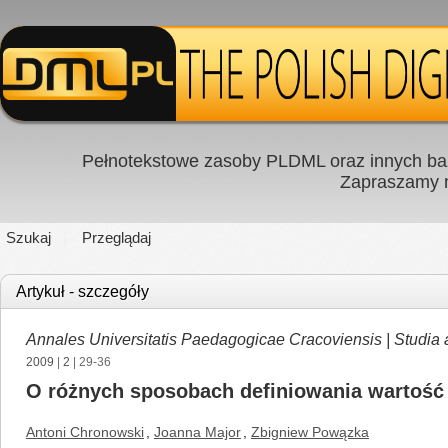
Pełnotekstowe zasoby PLDML oraz innych baz
Zapraszamy
Szukaj
Przeglądaj
Artykuł - szczegóły
Annales Universitatis Paedagogicae Cracoviensis | Studia
2009
|
2
| 29-36
O różnych sposobach definiowania wartość
Antoni Chronowski
,
Joanna Major
,
Zbigniew Powązka