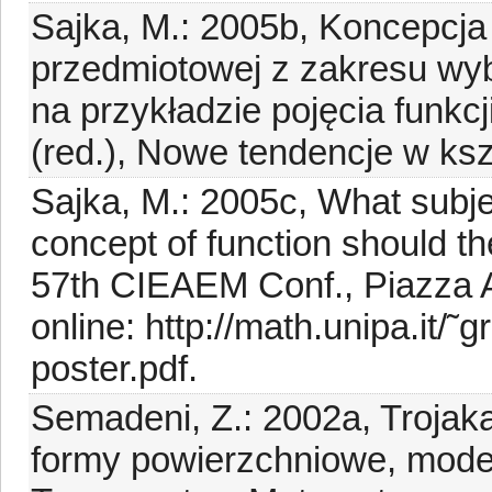
Sajka, M.: 2005b, Koncepcja 
przedmiotowej z zakresu wy
na przykładzie pojęcia funkcj
(red.), Nowe tendencje w ks
Sajka, M.: 2005c, What subj
concept of function should t
57th CIEAEM Conf., Piazza A
online: http://math.unipa.it/
poster.pdf.
Semadeni, Z.: 2002a, Trojaka
formy powierzchniowe, model