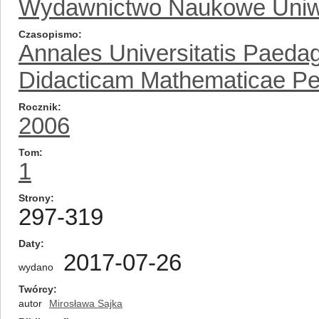
Wydawnictwo Naukowe Uniw
Czasopismo
Annales Universitatis Paedag
Didacticam Mathematicae Per
Rocznik
2006
Tom
1
Strony
297-319
Daty
2017-07-26
wydano
Twórcy
autor
Mirosława Sajka