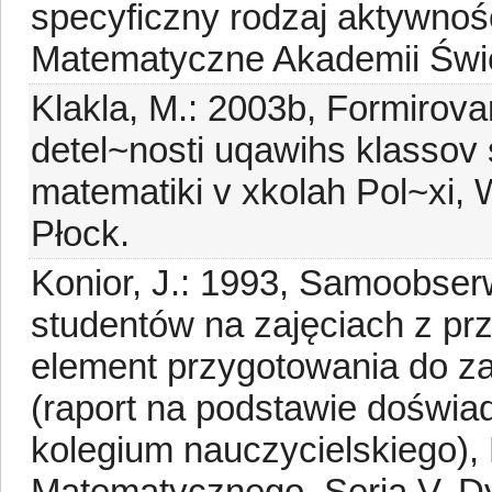
specyficzny rodzaj aktywnoś
Matematyczne Akademii Święt
Klakla, M.: 2003b, Formirov
detel~nosti uqawihs klassov
matematiki v xkolah Pol~x
Płock.
Konior, J.: 1993, Samoobse
studentów na zajęciach z pr
element przygotowania do z
(raport na podstawie doświa
kolegium nauczycielskiego),
Matematycznego, Seria V, D