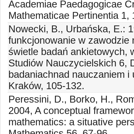
Academiae Paedagogicae Cra
Mathematicae Pertinentia 1,
Nowecki, B., Urbańska, E.: 
funkcjonowanie w zawodzie 
świetle badań ankietowych, 
Studiów Nauczycielskich 6,
badaniachnad nauczaniem i
Kraków, 105-132.
Peressini, D., Borko, H., Rom
2004, A conceptual framework
mathematics: a situative pers
Mathematics 56, 67-96.