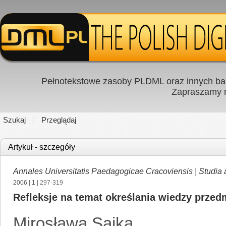
Pełnotekstowe zasoby PLDML oraz innych baz
Zapraszamy
Szukaj
Przeglądaj
Artykuł - szczegóły
Annales Universitatis Paedagogicae Cracoviensis | Studia
2006
|
1
| 297-319
Refleksje na temat określania wiedzy przed
Mirosława Sajka