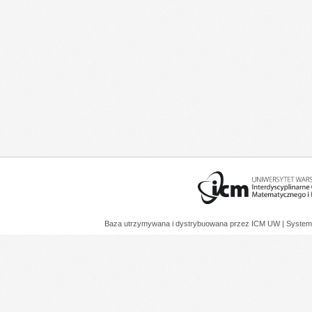
Baza utrzymywana i dystrybuowana przez
ICM UW
| System