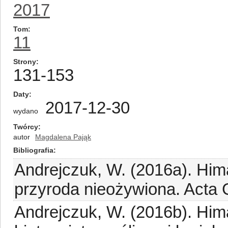
2017
Tom
11
Strony
131-153
Daty
2017-12-30
wydano
Twórcy
autor
Magdalena Pająk
Bibliografia
Andrejczuk, W. (2016a). Hima
przyroda nieożywiona. Acta 
Andrejczuk, W. (2016b). Hima