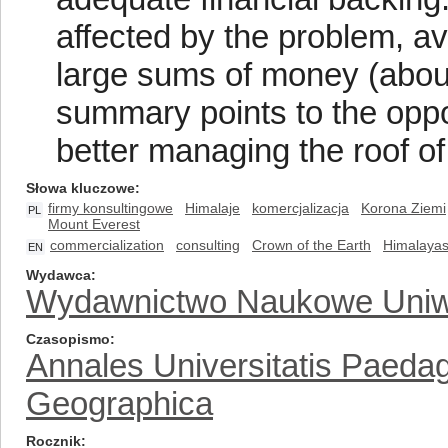
affected by the problem, av
large sums of money (abou
summary points to the oppor
better managing the roof of
Słowa kluczowe
firmy konsultingowe
Himalaje
komercjalizacja
Korona Ziemi
PL
Mount Everest
commercialization
consulting
Crown of the Earth
Himalaya
EN
Wydawca
Wydawnictwo Naukowe Uniw
Czasopismo
Annales Universitatis Paeda
Geographica
Rocznik