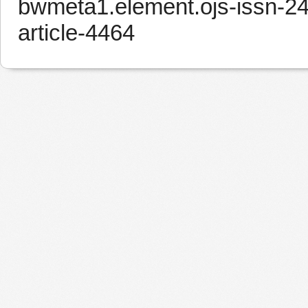
bwmeta1.element.ojs-issn-2
article-4464