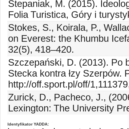
Stepaniak, M. (2015). Ideolog
Folia Turistica, Góry i turyst
Stokes, S., Koirala, P., Wall
on Everest: the Khumbu Icef
32(5), 418–420.
Szczepański, D. (2013). Po b
Stecka kontra łzy Szerpów. P
http://off.sport.pl/off/1,1
Zurick, D., Pacheco, J., (2006
Lexington: The University Pr
Identyfikator YADDA