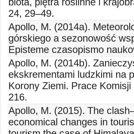
biota, piętra roślinne i krajo
24, 29–49.
Apollo, M. (2014a). Meteoro
górskiego a sezonowość ws
Episteme czasopismo naukowo
Apollo, M. (2014b). Zaniecz
ekskrementami ludzkimi na 
Korony Ziemi. Prace Komisji
216.
Apollo, M. (2015). The clash
economical changes in touri
tourism the case of Himalaya