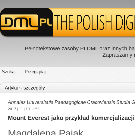
Pełnotekstowe zasoby PLDML oraz innych baz
Zapraszamy
Szukaj
Przeglądaj
Artykuł - szczegóły
Annales Universitatis Paedagogicae Cracoviensis Studia 
2017
|
11
| 131-153
Mount Everest jako przykład komercjalizacj
Magdalena Pająk