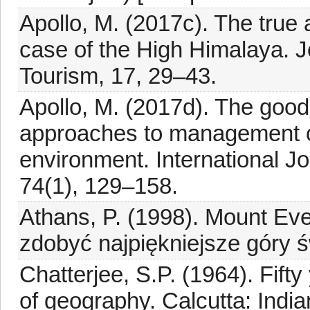
Apollo, M. (2017c). The true 
case of the High Himalaya. J
Tourism, 17, 29–43.
Apollo, M. (2017d). The good
approaches to management o
environment. International J
74(1), 129–158.
Athans, P. (1998). Mount Ever
zdobyć najpiękniejsze góry 
Chatterjee, S.P. (1964). Fifty
of geography. Calcutta: Indi