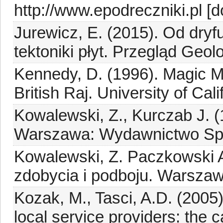
http://www.epodreczniki.pl [d
Jurewicz, E. (2015). Od dry
tektoniki płyt. Przegląd Geo
Kennedy, D. (1996). Magic Mo
British Raj. University of Cal
Kowalewski, Z., Kurczab J. 
Warszawa: Wydawnictwo Spor
Kowalewski, Z. Paczkowski A
zdobycia i podboju. Warszaw
Kozak, M., Tasci, A.D. (2005)
local service providers: the c