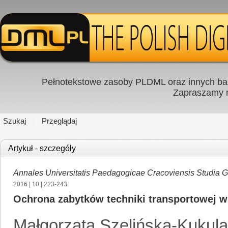
Pełnotekstowe zasoby PLDML oraz innych baz
Zapraszamy
Szukaj
Przeglądaj
Artykuł - szczegóły
Annales Universitatis Paedagogicae Cracoviensis Studia 
2016
|
10
| 223-243
Ochrona zabytków techniki transportowej 
Małgorzata Szelińska-Kukul