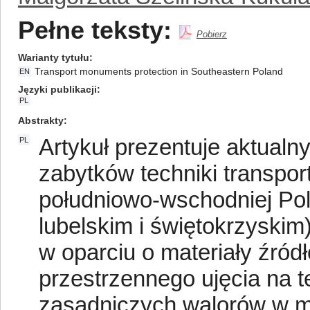
Pełne teksty:
Pobierz
Warianty tytułu
Transport monuments protection in Southeastern Poland
EN
Języki publikacji
PL
Abstrakty
Artykuł prezentuje aktualn
PL
zabytków techniki transpo
południowo-wschodniej Pol
lubelskim i świętokrzyski
w oparciu o materiały źród
przestrzennego ujęcia na t
zasadniczych walorów w m