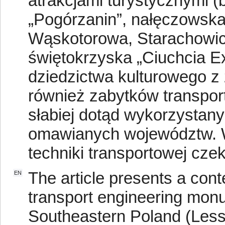
atrakcjami turystycznymi (
„Pogórzanin”, nałęczowsk
Wąskotorowa, Starachowic
świętokrzyska „Ciuchcia E
dziedzictwa kulturowego z
również zabytków transpor
słabiej dotąd wykorzystany
omawianych województw. W
techniki transportowej cze
The article presents a con
EN
transport engineering monu
Southeastern Poland (Less