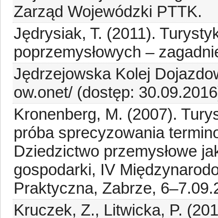
Zarząd Wojewódzki PTTK.
Jędrysiak, T. (2011). Turyst
poprzemysłowych – zagadnien
Jędrzejowska Kolej Dojazdow
ow.onet/ (dostęp: 30.09.2016
Kronenberg, M. (2007). Tury
próba sprecyzowania terminolo
Dziedzictwo przemysłowe jak
gospodarki, IV Międzynarod
Praktyczna, Zabrze, 6–7.09
Kruczek, Z., Litwicka, P. (20