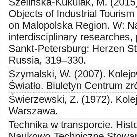
Szelińska-Kukulak, M. (2015
Objects of Industrial Tourism
on Malopolska Region. W: Nat
interdisciplinary researches
Sankt-Petersburg: Herzen St
Russia, 319–330.
Szymalski, W. (2007). Kolejo
Światło. Biuletyn Centrum z
Świerzewski, Z. (1972). Kolej
Warszawa.
Technika w transporcie. Histo
Naukowo-Techniczne Stowarz