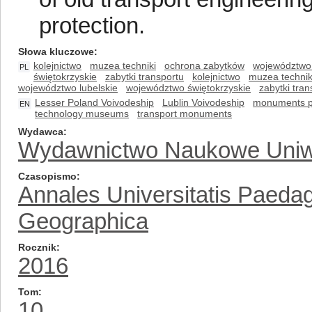
protection.
Słowa kluczowe
kolejnictwo
muzea techniki
ochrona zabytków
województwo
PL
świętokrzyskie
zabytki transportu
kolejnictwo
muzea technik
województwo lubelskie
województwo świętokrzyskie
zabytki tran
Lesser Poland Voivodeship
Lublin Voivodeship
monuments p
EN
technology museums
transport monuments
Wydawca
Wydawnictwo Naukowe Uniw
Czasopismo
Annales Universitatis Paeda
Geographica
Rocznik
2016
Tom
10