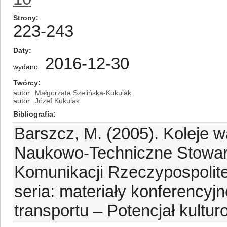
Strony
223-243
Daty
2016-12-30
wydano
Twórcy
autor
Małgorzata Szelińska-Kukulak
autor
Józef Kukulak
Bibliografia
Barszcz, M. (2005). Koleje 
Naukowo-Techniczne Stowarz
Komunikacji Rzeczypospolitej
seria: materiały konferencyjn
transportu – Potencjał kultur