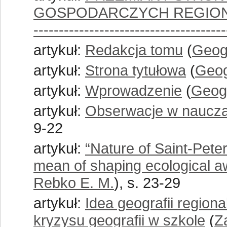
GOSPODARCZYCH REGIO
--------------------------------------
artykuł:
Redakcja tomu
(
Geog
artykuł:
Strona tytułowa
(
Geog
artykuł:
Wprowadzenie
(
Geog
artykuł:
Obserwacje w nauczan
9-22
artykuł:
“Nature of Saint-Peter
mean of shaping ecological a
Rebko E. M.
), s. 23-29
artykuł:
Idea geografii region
kryzysu geografii w szkole
(
Z