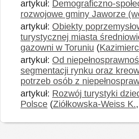
artykuł:
Demograficzno-społe
rozwojowe gminy Jaworze (woj
artykuł:
Obiekty poprzemysłow
turystycznej miasta średniow
gazowni w Toruniu
(
Kazimierc
artykuł:
Od niepełnosprawnośc
segmentacji rynku oraz kreo
potrzeb osób z niepełnospra
artykuł:
Rozwój turystyki dzi
Polsce
(
Ziółkowska-Weiss K.