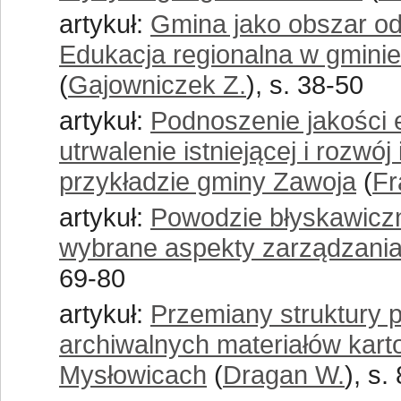
artykuł:
Gmina jako obszar odn
Edukacja regionalna w gmini
(
Gajowniczek Z.
), s. 38-50
artykuł:
Podnoszenie jakości 
utrwalenie istniejącej i rozwó
przykładzie gminy Zawoja
(
Fr
artykuł:
Powodzie błyskawiczn
wybrane aspekty zarządzani
69-80
artykuł:
Przemiany struktury p
archiwalnych materiałów kart
Mysłowicach
(
Dragan W.
), s.