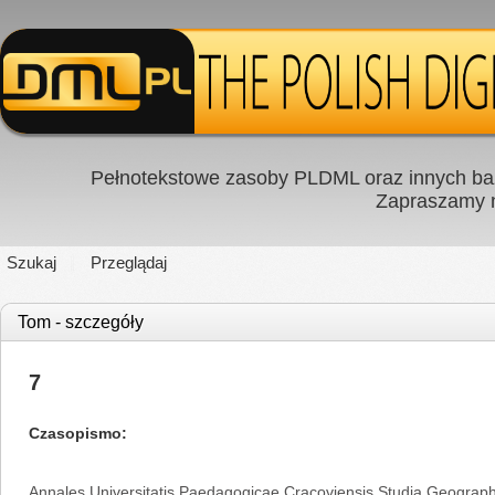
Pełnotekstowe zasoby PLDML oraz innych baz
Zapraszamy
Szukaj
Przeglądaj
Tom - szczegóły
7
Czasopismo
Annales Universitatis Paedagogicae Cracoviensis Studia Geograph