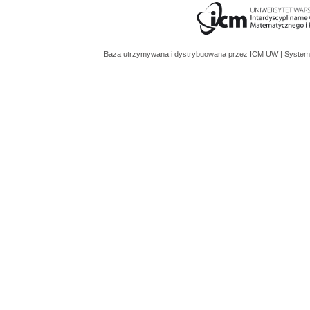
Baza utrzymywana i dystrybuowana przez
ICM UW
| System