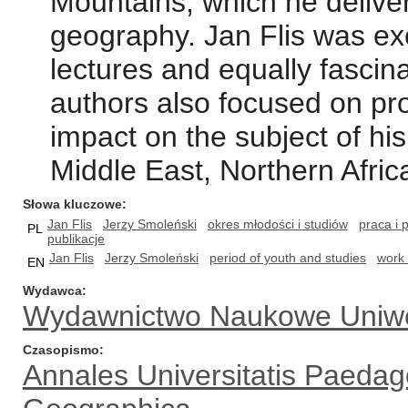
Mountains, which he delive
geography. Jan Flis was exc
lectures and equally fascin
authors also focused on pr
impact on the subject of his
Middle East, Northern Africa
Słowa kluczowe
Jan Flis
Jerzy Smoleński
okres młodości i studiów
praca i 
PL
publikacje
Jan Flis
Jerzy Smoleński
period of youth and studies
work 
EN
Wydawca
Wydawnictwo Naukowe Uniwe
Czasopismo
Annales Universitatis Paedag