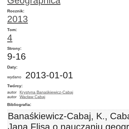
Geographica
Rocznik
2013
Tom
4
Strony
9-16
Daty
2013-01-01
wydano
Twórcy
autor
Krystyna Banaśkiewicz-Cabaj
autor
Wacław Cabaj
Bibliografia
Banaśkiewicz-Cabaj, K., Caba
Jana Flisa o nauczaniu geogra