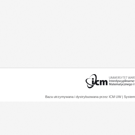
Baza utrzymywana i dystrybuowana przez
ICM UW
| System