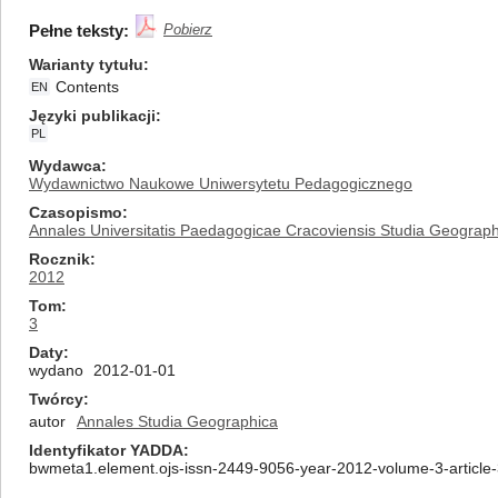
Pełne teksty:
Pobierz
Warianty tytułu
Contents
EN
Języki publikacji
PL
Wydawca
Wydawnictwo Naukowe Uniwersytetu Pedagogicznego
Czasopismo
Annales Universitatis Paedagogicae Cracoviensis Studia Geograph
Rocznik
2012
Tom
3
Daty
wydano
2012-01-01
Twórcy
autor
Annales Studia Geographica
Identyfikator YADDA
bwmeta1.element.ojs-issn-2449-9056-year-2012-volume-3-article