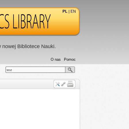
PL
|
EN
nowej Bibliotece Nauki.
O nas
Pomoc
test