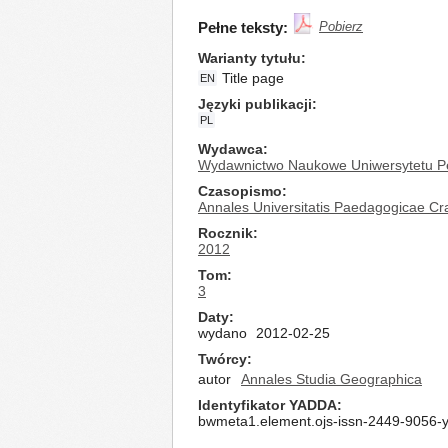
Pełne teksty:
Pobierz
Warianty tytułu
Title page
EN
Języki publikacji
PL
Wydawca
Wydawnictwo Naukowe Uniwersytetu P
Czasopismo
Annales Universitatis Paedagogicae Cr
Rocznik
2012
Tom
3
Daty
wydano
2012-02-25
Twórcy
autor
Annales Studia Geographica
Identyfikator YADDA
bwmeta1.element.ojs-issn-2449-9056-y