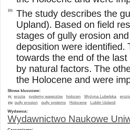
The study describes the gu
EN
Upland). Based on field res
stages of gully erosion and
deposition were identified.
towards the end of the last
by natural factors. The oth
the Holocene and were impac
Słowa kluczowe
erozja
systemy wąwozów
holocen
Wyżyna Lubelska
erozj
PL
gully erosion
gully systems
Holocene
Lublin Upland
EN
Wydawca
Wydawnictwo Naukowe Uniw
Czasopismo