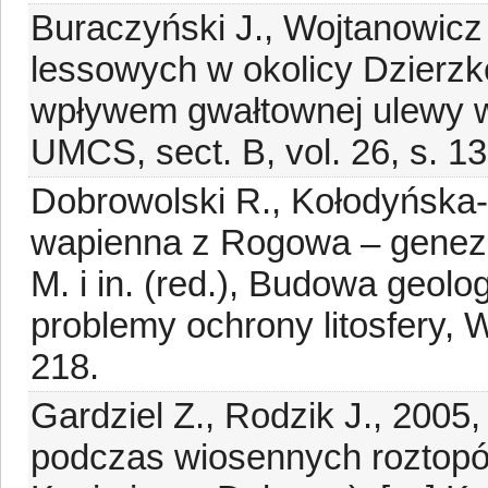
Buraczyński J., Wojtanowic
lessowych w okolicy Dzierzk
wpływem gwałtownej ulewy w
UMCS, sect. B, vol. 26, s. 1
Dobrowolski R., Kołodyńska
wapienna z Rogowa – geneza 
M. i in. (red.), Budowa geolo
problemy ochrony litosfery,
218.
Gardziel Z., Rodzik J., 20
podczas wiosennych roztopów