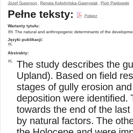
Józef Superson
,
Renata Kołodyńska-Gawrysiak
,
Piotr Pajdowski
Pełne teksty:
Pobierz
Warianty tytułu
The natural and anthropogenic determinants of the developmen
EN
Języki publikacji
PL
Abstrakty
The study describes the gu
PL
Upland). Based on field res
stages of gully erosion and
deposition were identified.
towards the end of the last
by natural factors. The oth
the Holocene and were impac