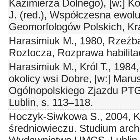
Kazimierza Dolnego), [w:] K
J. (red.), Współczesna ewolu
Geomorfologów Polskich, Kr
Harasimiuk M., 1980, Rzeźba
Roztocza, Rozprawa habilita
Harasimiuk M., Król T., 198
okolicy wsi Dobre, [w:] Maru
Ogólnopolskiego Zjazdu PT
Lublin, s. 113–118.
Hoczyk-Siwkowa S., 2004, K
średniowieczu. Studium arch