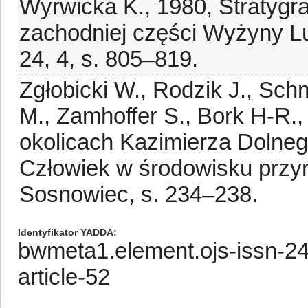
Wyrwicka K., 1980, Stratygraf
zachodniej części Wyżyny Lu
24, 4, s. 805–819.
Zgłobicki W., Rodzik J., Sch
M., Zamhoffer S., Bork H-R.
okolicach Kazimierza Dolnego
Człowiek w środowisku przyr
Sosnowiec, s. 234–238.
Identyfikator YADDA
bwmeta1.element.ojs-issn-2
article-52