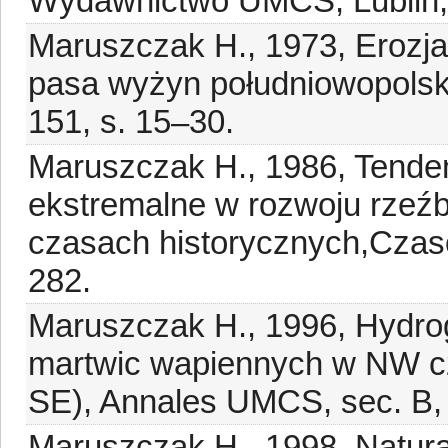
Wydawnictwo UMCS, Lublin, 
Maruszczak H., 1973, Erozj
pasa wyżyn południowopolski
151, s. 15–30.
Maruszczak H., 1986, Tenden
ekstremalne w rozwoju rzeź
czasach historycznych,Czaso
282.
Maruszczak H., 1996, Hydro
martwic wapiennych w NW cz
SE), Annales UMCS, sec. B, 
Maruszczak H., 1998, Natura