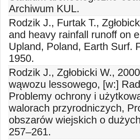
Archiwum KUL.
Rodzik J., Furtak T., Zgłobic
and heavy rainfall runoff on e
Upland, Poland, Earth Surf. 
1950.
Rodzik J., Zgłobicki W., 200
wąwozu lessowego, [w:] Radw
Problemy ochrony i użytkowa
walorach przyrodniczych, Pr
obszarów wiejskich o dużych 
257–261.