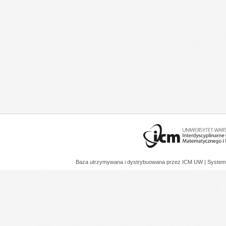
Baza utrzymywana i dystrybuowana przez
ICM UW
| System