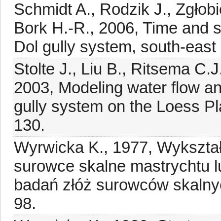
Schmidt A., Rodzik J., Zgłob
Bork H.-R., 2006, Time and sc
Dol gully system, south-east
Stolte J., Liu B., Ritsema C.
2003, Modeling water flow a
gully system on the Loess Pl
130.
Wyrwicka K., 1977, Wykształ
surowce skalne mastrychtu lub
badań złóż surowców skalnyc
98.