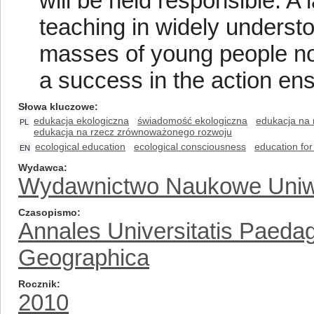
will be held responsible. A
teaching in widely underst
masses of young people no
a success in the action ens
Słowa kluczowe
edukacja ekologiczna
świadomość ekologiczna
edukacja na
PL
edukacja na rzecz zrównoważonego rozwoju
ecological education
ecological consciousness
education fo
EN
Wydawca
Wydawnictwo Naukowe Uniw
Czasopismo
Annales Universitatis Paeda
Geographica
Rocznik
2010