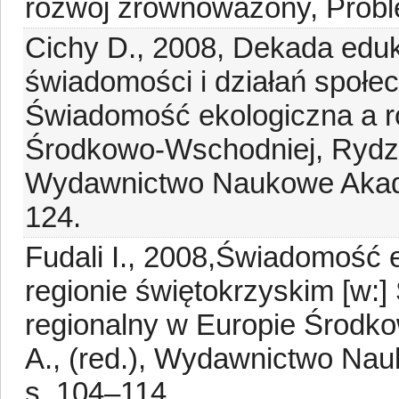
rozwój zrównoważony, Proble
Cichy D., 2008, Dekada edu
świadomości i działań społe
Świadomość ekologiczna a r
Środkowo-Wschodniej, Rydz E
Wydawnictwo Naukowe Akade
124.
Fudali I., 2008,Świadomość
regionie świętokrzyskim [w:
regionalny w Europie Środk
A., (red.), Wydawnictwo Nau
s. 104–114.