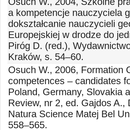
Osuch W., 2004, Szkolne pra
a kompetencje nauczyciela geo
dokształcanie nauczycieli geo
Europejskiej w drodze do je
Piróg D. (red.), Wydawnict
Kraków, s. 54–60.
Osuch W., 2006, Formation 
competences – candidates for
Poland, Germany, Slovakia 
Review, nr 2, ed. Gajdos A.,
Natura Science Matej Bel Uni
558–565.