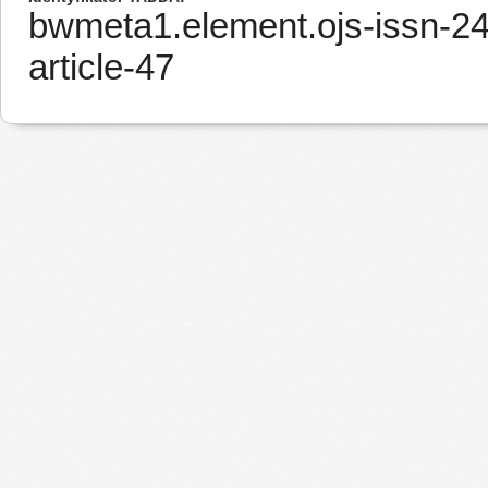
bwmeta1.element.ojs-issn-2
article-47