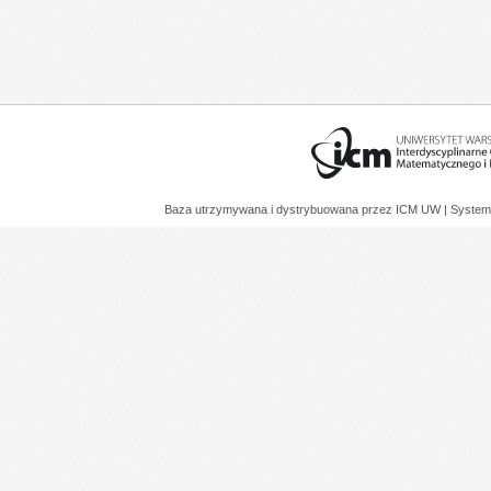
Baza utrzymywana i dystrybuowana przez
ICM UW
| System