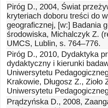
Piróg D., 2004, Świat przeż
kryteriach doboru treści do 
geograficznej, [w:] Badania
środowiska, Michalczyk Z. (r
UMCS, Lublin, s. 764–776.
Piróg D., 2010, Dydaktyka p
dydaktyczny i kierunki badaw
Uniwersytetu Pedagogiczneg
Krakowie, Długosz Z., Zioło
Uniwersytetu Pedagogiczneg
Prądzyńska D., 2008, Zaan