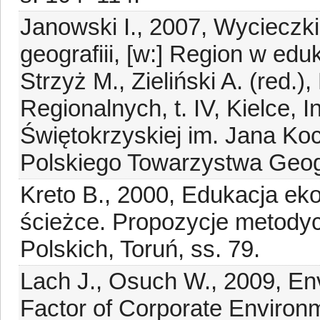
Janowski I., 2007, Wycieczki
geografiii, [w:] Region w edu
Strzyż M., Zieliński A. (red
Regionalnych, t. IV, Kielce, I
Świętokrzyskiej im. Jana Ko
Polskiego Towarzystwa Geogr
Kreto B., 2000, Edukacja eko
ścieżce. Propozycje metod
Polskich, Toruń, ss. 79.
Lach J., Osuch W., 2009, En
Factor of Corporate Environm