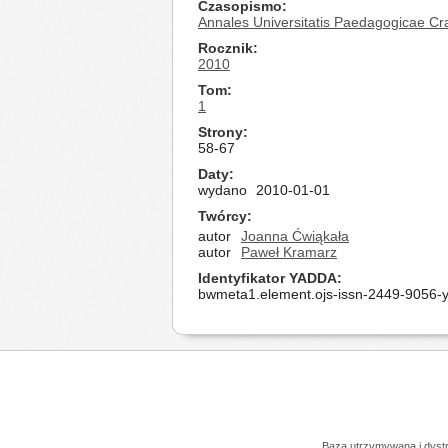
Czasopismo
Annales Universitatis Paedagogicae Cr
Rocznik
2010
Tom
1
Strony
58-67
Daty
wydano
2010-01-01
Twórcy
autor
Joanna Ćwiąkała
autor
Paweł Kramarz
Identyfikator YADDA
bwmeta1.element.ojs-issn-2449-9056-y
Baza utrzymywana i dys