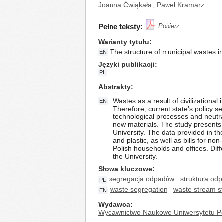
Joanna Ćwiąkała
,
Paweł Kramarz
Pełne teksty:
Pobierz
Warianty tytułu
The structure of municipal wastes in
EN
Języki publikacji
PL
Abstrakty
Wastes as a result of civilizational
EN
Therefore, current state’s policy s
technological processes and neutral
new materials. The study presents 
University. The data provided in t
and plastic, as well as bills for no
Polish households and offices. Diff
the University.
Słowa kluczowe
segregacja odpadów
struktura od
PL
waste segregation
waste stream s
EN
Wydawca
Wydawnictwo Naukowe Uniwersytetu P