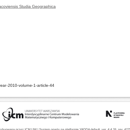
acoviensis Studia Geographica
ear-2010-volume-1-article-44
trybuowana przez
ICM UW
| System oparty na platformie
YADDA
default, ver. 4.4.26, rev. 42