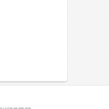
753 |
© ICM UW 2005-2026