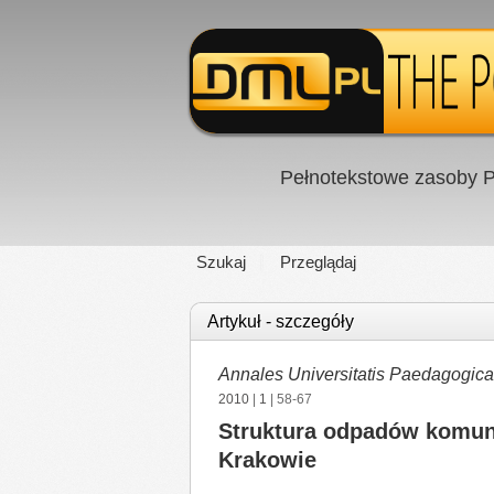
Pełnotekstowe zasoby P
Szukaj
Przeglądaj
Artykuł - szczegóły
Annales Universitatis Paedagogic
2010
|
1
| 58-67
Struktura odpadów komun
Krakowie