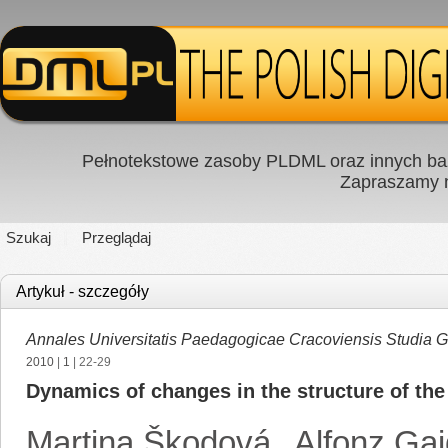
Pełnotekstowe zasoby PLDML oraz innych baz
Zapraszamy
Szukaj
Przeglądaj
Artykuł - szczegóły
Annales Universitatis Paedagogicae Cracoviensis Studia 
2010
|
1
| 22-29
Dynamics of changes in the structure of the
Martina Škodová
,
Alfonz Ga