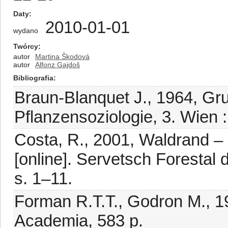
Daty
2010-01-01
wydano
Twórcy
autor
Martina Škodová
autor
Alfonz Gajdoš
Bibliografia
Braun-Blanquet J., 1964, Gr
Pflanzensoziologie, 3. Wien :
Costa, R., 2001, Waldrand –
[online]. Servetsch Forestal 
s. 1–11.
Forman R.T.T., Godron M., 19
Academia, 583 p.