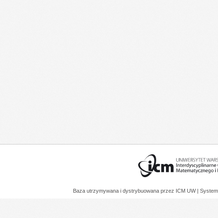
Baza utrzymywana i dystrybuowana przez
ICM UW
| System