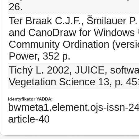
26.
Ter Braak C.J.F., Šmilauer
and CanoDraw for Windows Us
Community Ordination (versio
Power, 352 p.
Tichý L. 2002, JUICE, softwar
Vegetation Science 13, p. 4
Identyfikator YADDA
bwmeta1.element.ojs-issn-2
article-40