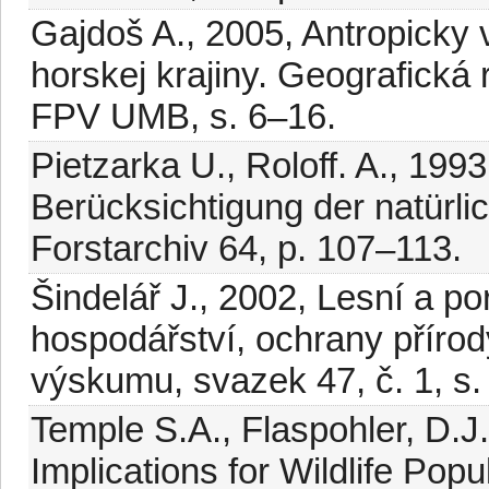
Gajdoš A., 2005, Antropicky 
horskej krajiny. Geografická 
FPV UMB, s. 6–16.
Pietzarka U., Roloff. A., 199
Berücksichtigung der natürl
Forstarchiv 64, p. 107–113.
Šindelář J., 2002, Lesní a po
hospodářství, ochrany přírod
výskumu, svazek 47, č. 1, s.
Temple S.A., Flaspohler, D.J.
Implications for Wildlife Popu