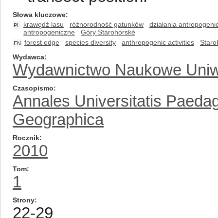
Słowa kluczowe
krawędź lasu
różnorodność gatunków
działania antropogeni
PL
antropogeniczne
Góry Starohorské
forest edge
species diversity
anthropogenic activities
Staro
EN
Wydawca
Wydawnictwo Naukowe Uniw
Czasopismo
Annales Universitatis Paeda
Geographica
Rocznik
2010
Tom
1
Strony
22-29