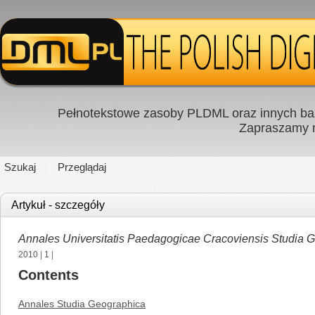
Pełnotekstowe zasoby PLDML oraz innych baz
Zapraszamy
Szukaj
Przeglądaj
Artykuł - szczegóły
Annales Universitatis Paedagogicae Cracoviensis Studia 
2010
|
1
|
Contents
Annales Studia Geographica