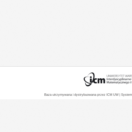
Baza utrzymywana i dystrybuowana przez
ICM UW
| System