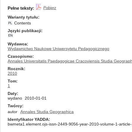
Pełne teksty:
Pobierz
Warianty tytułu
Contents
PL
Języki publikacji
EN
Wydawca
Wydawnictwo Naukowe Uniwersytetu Pedagogicznego
Czasopismo
Annales Universitatis Paedagogicae Cracoviensis Studia Geograph
Rocznik
2010
Tom
1
Daty
wydano
2010-01-01
Twórcy
autor
Annales Studia Geographica
Identyfikator YADDA
bwmeta1.element.ojs-issn-2449-9056-year-2010-volume-1-article