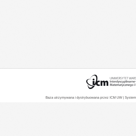
Baza utrzymywana i dystrybuowana przez
ICM UW
| System