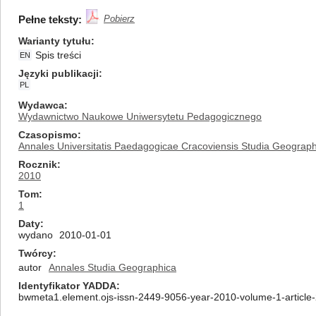
Pełne teksty:
Pobierz
Warianty tytułu
Spis treści
EN
Języki publikacji
PL
Wydawca
Wydawnictwo Naukowe Uniwersytetu Pedagogicznego
Czasopismo
Annales Universitatis Paedagogicae Cracoviensis Studia Geograph
Rocznik
2010
Tom
1
Daty
wydano
2010-01-01
Twórcy
autor
Annales Studia Geographica
Identyfikator YADDA
bwmeta1.element.ojs-issn-2449-9056-year-2010-volume-1-article