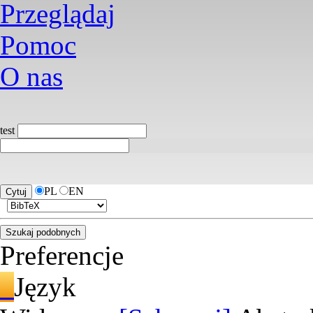
Przeglądaj
Pomoc
O nas
test
PL
EN
Preferencje
Język