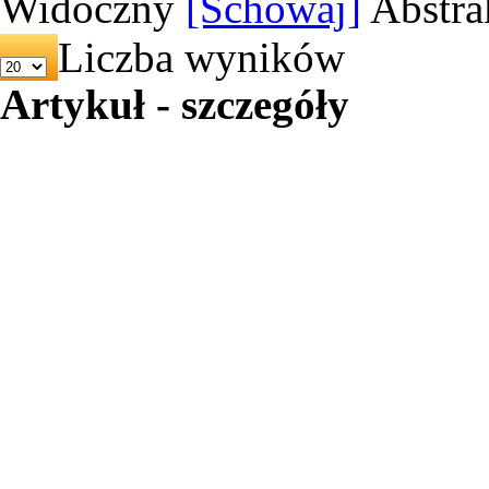
Widoczny
[Schowaj]
Abstra
Liczba wyników
Artykuł - szczegóły