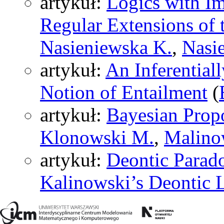
artykuł:
Logics with Im
Regular Extensions of 
Nasieniewska K.
,
Nasi
artykuł:
An Inferentia
Notion of Entailment
(
artykuł:
Bayesian Propo
Klonowski M.
,
Malino
artykuł:
Deontic Parad
Kalinowski’s Deontic 