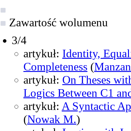
Zawartość wolumenu
3/4
artykuł:
Identity, Equa
Completeness
(
Manzan
artykuł:
On Theses with
Logics Between C1 and
artykuł:
A Syntactic Ap
(
Nowak M.
)