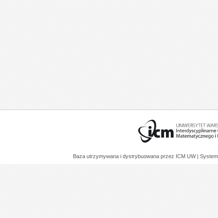
Baza utrzymywana i dystrybuowana przez
ICM UW
| System