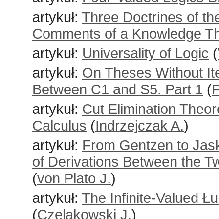
artykuł:
Three Doctrines of t
Comments of a Knowledge Th
artykuł:
Universality of Logic
(
artykuł:
On Theses Without Ite
Between C1 and S5. Part 1
(
P
artykuł:
Cut Elimination The
Calculus
(
Indrzejczak A.
)
artykuł:
From Gentzen to Jask
of Derivations Between the T
(
von Plato J.
)
artykuł:
The Infinite-Valued Ł
(
Czelakowski J.
)