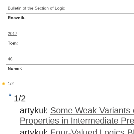
Bulletin of the Section of Logic
Rocznik
2017
Tom
46
Numer
1/2
1/2
artykuł:
Some Weak Variants o
Properties in Intermediate Pr
artykuł:
Four-Valued Logics 