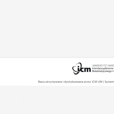
Baza utrzymywana i dystrybuowana przez
ICM UW
| System