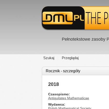
Pełnotekstowe zasoby P
Szukaj
Przeglądaj
Rocznik - szczegóły
2018
Czasopismo
Antiquitates Mathematicae
Wydawca
Polish Mathematical Society