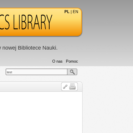
PL
|
EN
nowej Bibliotece Nauki.
O nas
Pomoc
test