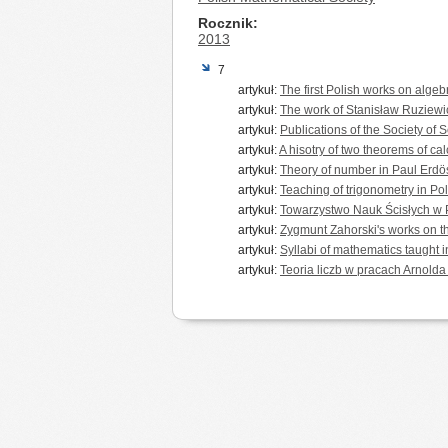
Rocznik
2013
7
artykuł:
The first Polish works on algeb
artykuł:
The work of Stanisław Ruziewi
artykuł:
Publications of the Society of 
artykuł:
A hisotry of two theorems of ca
artykuł:
Theory of number in Paul Erdö
artykuł:
Teaching of trigonometry in Pol
artykuł:
Towarzystwo Nauk Ścisłych w P
artykuł:
Zygmunt Zahorski's works on the
artykuł:
Syllabi of mathematics taught i
artykuł:
Teoria liczb w pracach Arnolda