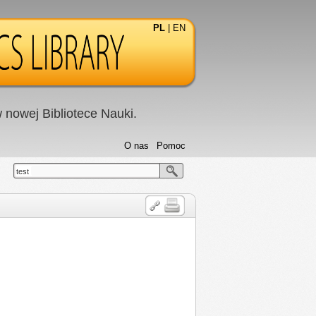
PL
|
EN
nowej Bibliotece Nauki.
O nas
Pomoc
test