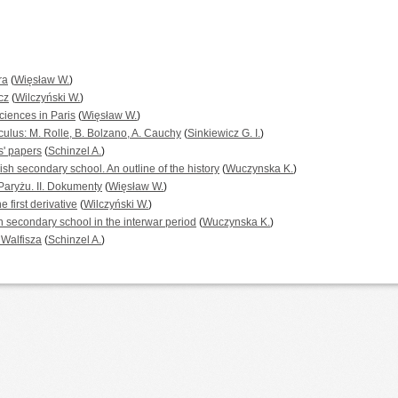
ra
(
Więsław W.
)
cz
(
Wilczyński W.
)
Sciences in Paris
(
Więsław W.
)
lculus: M. Rolle, B. Bolzano, A. Cauchy
(
Sinkiewicz G. I.
)
s' papers
(
Schinzel A.
)
ish secondary school. An outline of the history
(
Wuczynska K.
)
aryżu. II. Dokumenty
(
Więsław W.
)
 first derivative
(
Wilczyński W.
)
n secondary school in the interwar period
(
Wuczynska K.
)
 Walfisza
(
Schinzel A.
)