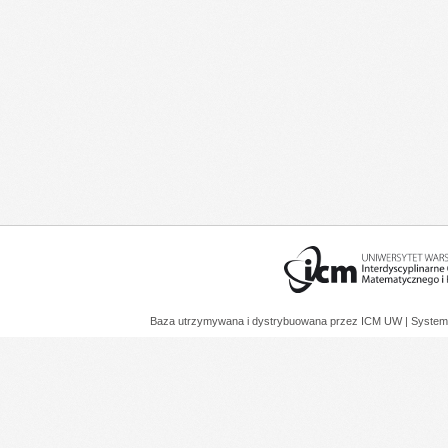
Baza utrzymywana i dystrybuowana przez
ICM UW
| System