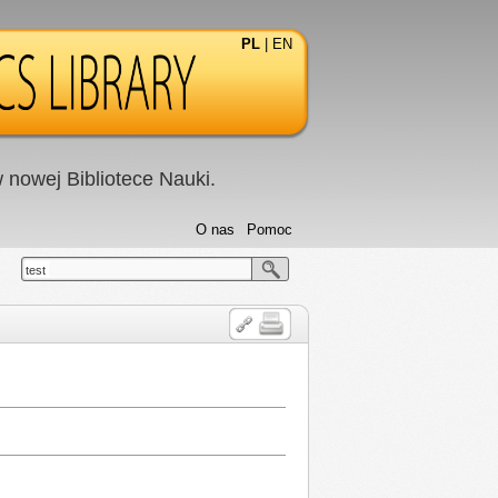
PL
|
EN
nowej Bibliotece Nauki.
O nas
Pomoc
test