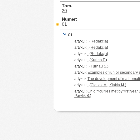
Tom
20
Numer
01
01
artykuł:
.
(
Redakcja
)
artykuł:
.
(
Redakcja
)
artykuł:
.
(
Redakcja
)
artykuł:
.
(
Kurina F.
)
artykuł:
.
(
Turnau S.
)
artykuł:
Examples of junior secondary 
artykuł:
The development of mathemati
artykuł:
.
(
Ciosek M.
,
Klakla M.
)
artykuł:
On difficulties met by first yea
Pawlik B.
)