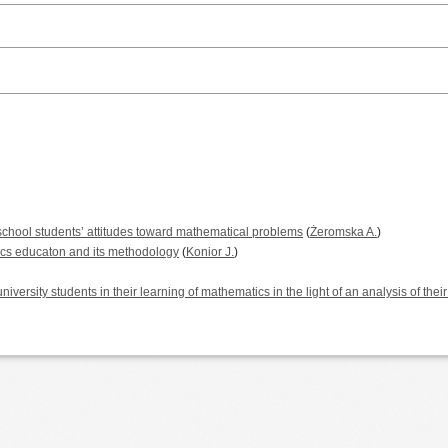
school students’ attitudes toward mathematical problems
(
Żeromska A.
)
cs educaton and its methodology
(
Konior J.
)
r university students in their learning of mathematics in the light of an analysis of th