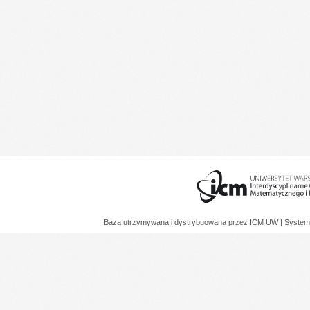
Baza utrzymywana i dystrybuowana przez
ICM UW
| System