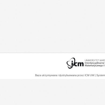
Baza utrzymywana i dystrybuowana przez
ICM UW
| System