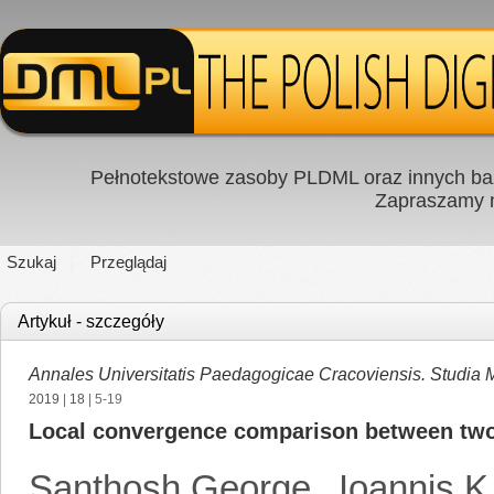
Pełnotekstowe zasoby PLDML oraz innych baz
Zapraszamy
Szukaj
Przeglądaj
Artykuł - szczegóły
Annales Universitatis Paedagogicae Cracoviensis. Studia
2019
|
18
| 5-19
Local convergence comparison between two 
Santhosh George
,
Ioannis K