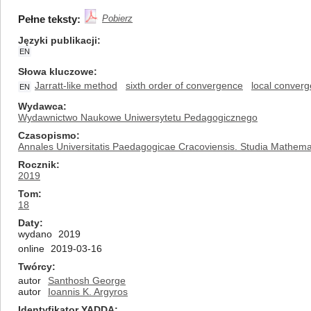
Pełne teksty:
Pobierz
Języki publikacji
EN
Słowa kluczowe
Jarratt-like method
sixth order of convergence
local conver
EN
Wydawca
Wydawnictwo Naukowe Uniwersytetu Pedagogicznego
Czasopismo
Annales Universitatis Paedagogicae Cracoviensis. Studia Mathema
Rocznik
2019
Tom
18
Daty
wydano
2019
online
2019-03-16
Twórcy
autor
Santhosh George
autor
Ioannis K. Argyros
Identyfikator YADDA