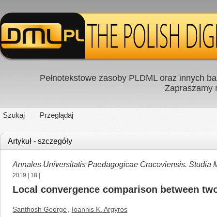
Pełnotekstowe zasoby PLDML oraz innych baz
Zapraszamy
Szukaj
Przeglądaj
Artykuł - szczegóły
Annales Universitatis Paedagogicae Cracoviensis. Studia
2019
|
18
|
Local convergence comparison between two 
Santhosh George
,
Ioannis K. Argyros