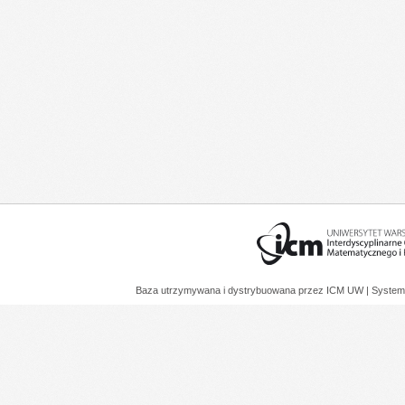
Baza utrzymywana i dystrybuowana przez
ICM UW
| System