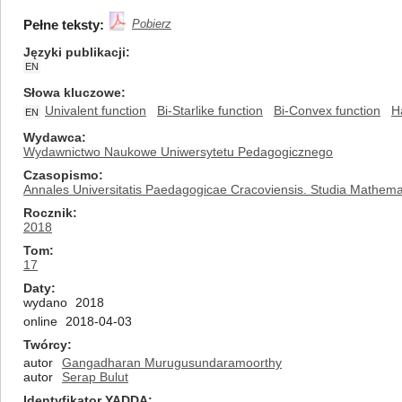
Pełne teksty:
Pobierz
Języki publikacji
EN
Słowa kluczowe
Univalent function
Bi-Starlike function
Bi-Convex function
H
EN
Wydawca
Wydawnictwo Naukowe Uniwersytetu Pedagogicznego
Czasopismo
Annales Universitatis Paedagogicae Cracoviensis. Studia Mathema
Rocznik
2018
Tom
17
Daty
wydano
2018
online
2018-04-03
Twórcy
autor
Gangadharan Murugusundaramoorthy
autor
Serap Bulut
Identyfikator YADDA