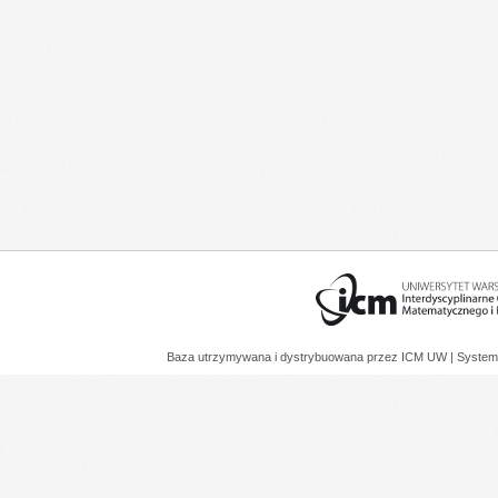
Baza utrzymywana i dystrybuowana przez
ICM UW
| System