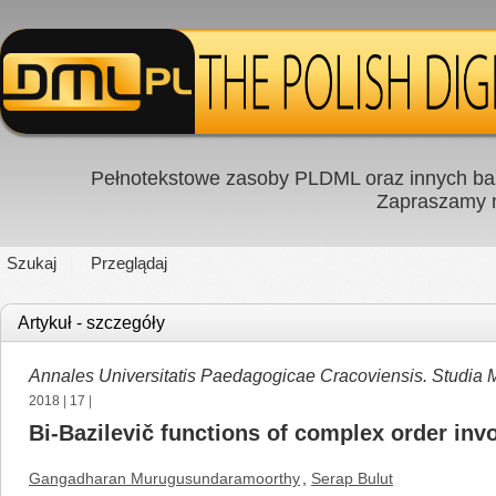
Pełnotekstowe zasoby PLDML oraz innych baz
Zapraszamy
Szukaj
Przeglądaj
Artykuł - szczegóły
Annales Universitatis Paedagogicae Cracoviensis. Studia
2018
|
17
|
Bi-Bazilevič functions of complex order in
Gangadharan Murugusundaramoorthy
,
Serap Bulut