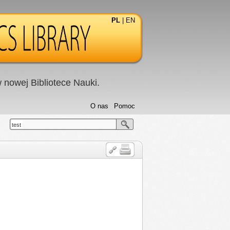
PL
|
EN
nowej Bibliotece Nauki.
O nas
Pomoc
test