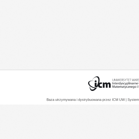
Baza utrzymywana i dystrybuowana przez
ICM UW
| System