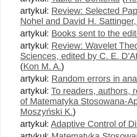
artykuł:
Review: Selected Pap
Nohel and David H. Sattinger,
artykuł:
Books sent to the edit
artykuł:
Review: Wavelet Theo
Sciences, edited by C. E. D’
(
Kon M. A.
)
artykuł:
Random errors in anal
artykuł:
To readers, authors, 
of Matematyka Stosowana-Ap
Moszyński K.
)
artykuł:
Adaptive Control of 
artykuł:
Matematyka Stosowa