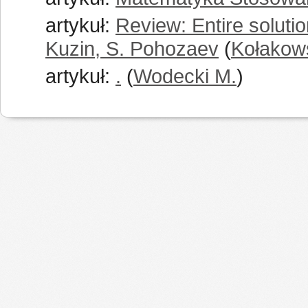
artykuł:
Review: Entire solution
Kuzin, S. Pohozaev
(
Kołakows
artykuł:
.
(
Wodecki M.
)