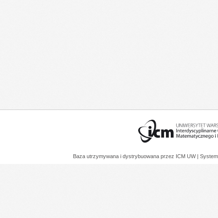
Baza utrzymywana i dystrybuowana przez
ICM UW
| System