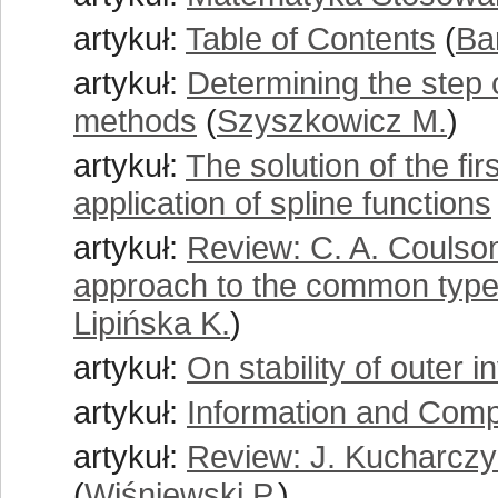
artykuł:
Table of Contents
(
Ba
artykuł:
Determining the step 
methods
(
Szyszkowicz M.
)
artykuł:
The solution of the fir
application of spline functions
artykuł:
Review: C. A. Coulson
approach to the common type
Lipińska K.
)
artykuł:
On stability of outer 
artykuł:
Information and Comp
artykuł:
Review: J. Kucharczy
(
Wiśniewski P.
)