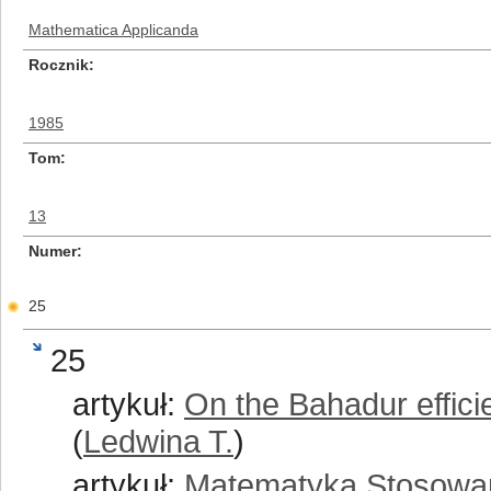
Mathematica Applicanda
Rocznik
1985
Tom
13
Numer
25
25
artykuł:
On the Bahadur effic
(
Ledwina T.
)
artykuł:
Matematyka Stosowa