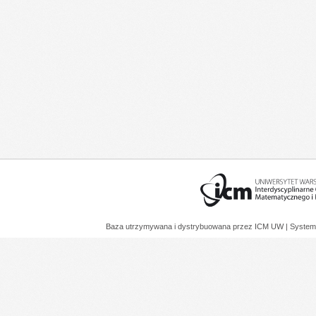
Baza utrzymywana i dystrybuowana przez
ICM UW
| System