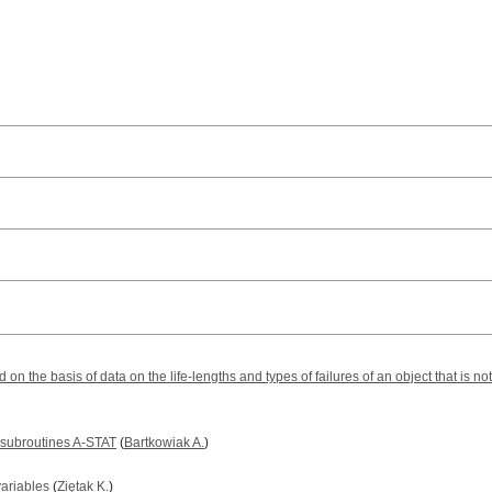
ed on the basis of data on the life-lengths and types of failures of an object that is n
al subroutines A-STAT
(
Bartkowiak A.
)
variables
(
Ziętak K.
)