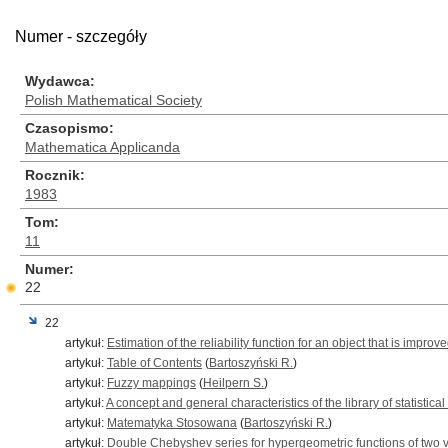
Numer - szczegóły
Wydawca
Polish Mathematical Society
Czasopismo
Mathematica Applicanda
Rocznik
1983
Tom
11
Numer
22
22
artykuł:
Estimation of the reliability function for an object that is improv
artykuł:
Table of Contents
(
Bartoszyński R.
)
artykuł:
Fuzzy mappings
(
Heilpern S.
)
artykuł:
A concept and general characteristics of the library of statistic
artykuł:
Matematyka Stosowana
(
Bartoszyński R.
)
artykuł:
Double Chebyshev series for hypergeometric functions of two 