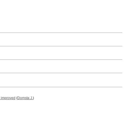
ot improved
(
Domsta J.
)