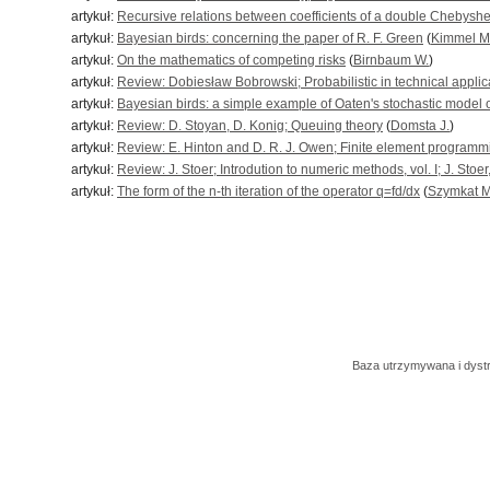
artykuł:
Recursive relations between coefficients of a double Chebyshev 
artykuł:
Bayesian birds: concerning the paper of R. F. Green
(
Kimmel M
artykuł:
On the mathematics of competing risks
(
Birnbaum W.
)
artykuł:
Review: Dobiesław Bobrowski; Probabilistic in technical applic
artykuł:
Bayesian birds: a simple example of Oaten's stochastic model o
artykuł:
Review: D. Stoyan, D. Konig; Queuing theory
(
Domsta J.
)
artykuł:
Review: E. Hinton and D. R. J. Owen; Finite element programm
artykuł:
Review: J. Stoer; Introdution to numeric methods, vol. I; J. Stoer
artykuł:
The form of the n-th iteration of the operator q=fd/dx
(
Szymkat M
Baza utrzymywana i dys