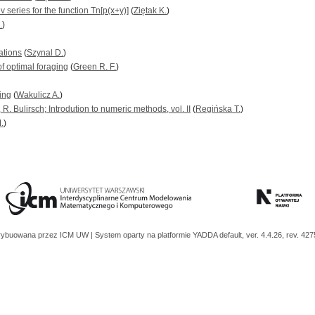
series for the function Tn[p(x+y)]
(
Ziętak K.
)
.
)
ations
(
Szynal D.
)
f optimal foraging
(
Green R. F.
)
ing
(
Wakulicz A.
)
, R. Bulirsch; Introdution to numeric methods, vol. II
(
Regińska T.
)
.
)
trybuowana przez
ICM UW
| System oparty na platformie
YADDA
default, ver. 4.4.26, rev. 42