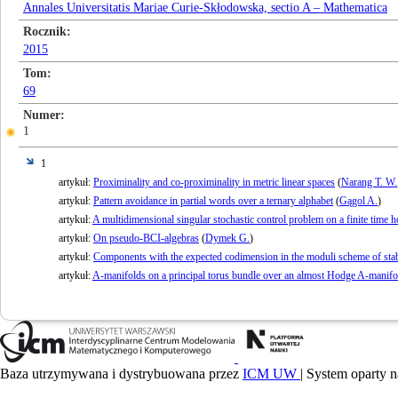
Annales Universitatis Mariae Curie-Skłodowska, sectio A – Mathematica
Rocznik
2015
Tom
69
Numer
1
1
artykuł:
Proximinality and co-proximinality in metric linear spaces
(
Narang T. W.
artykuł:
Pattern avoidance in partial words over a ternary alphabet
(
Gągol A.
)
artykuł:
A multidimensional singular stochastic control problem on a finite time h
artykuł:
On pseudo-BCI-algebras
(
Dymek G.
)
artykuł:
Components with the expected codimension in the moduli scheme of stab
artykuł:
A-manifolds on a principal torus bundle over an almost Hodge A-manifo
Baza utrzymywana i dystrybuowana przez
ICM UW
| System oparty n