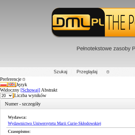
Pełnotekstowe zasoby P
PL
|
EN
Szukaj
Przeglądaj
Preferencje
Język
Widoczny
[Schowaj]
Abstrakt
Liczba wyników
Numer - szczegóły
Wydawca
Wydawnictwo Uniwersytetu Marii Curie-Skłodowskiej
Czasopismo