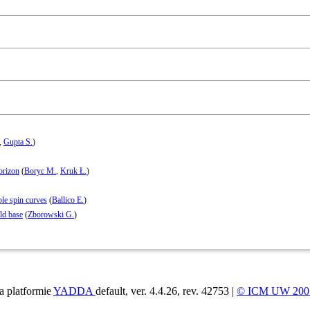
,
Gupta S.
)
orizon
(
Boryc M.
,
Kruk Ł.
)
le spin curves
(
Ballico E.
)
ld base
(
Zborowski G.
)
a platformie
YADDA
default, ver. 4.4.26, rev. 42753 |
© ICM UW 200