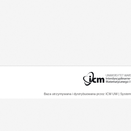
Baza utrzymywana i dystrybuowana przez
ICM UW
| System