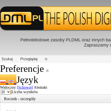
Pełnotekstowe zasoby PLDML oraz innych baz
Zapraszamy
PL
|
EN
Szukaj
Przeglądaj
Preferencje
Język
Widoczny
[Schowaj]
Abstrakt
Liczba wyników
Rocznik - szczegóły