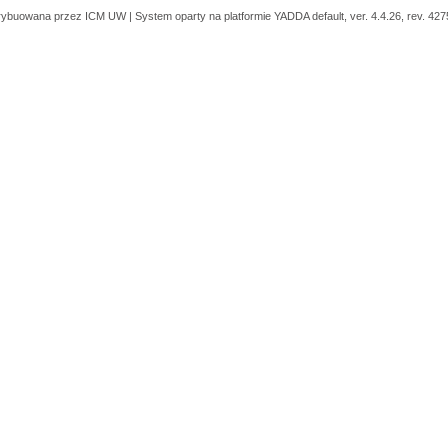
trybuowana przez
ICM UW
| System oparty na platformie
YADDA
default, ver. 4.4.26, rev. 42