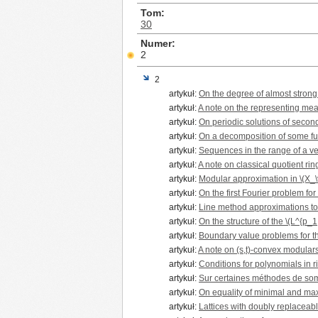
Tom
30
Numer
2
2
artykuł:
On the degree of almost strong
artykuł:
A note on the representing mea
artykuł:
On periodic solutions of second
artykuł:
On a decomposition of some fu
artykuł:
Sequences in the range of a v
artykuł:
A note on classical quotient rin
artykuł:
Modular approximation in \(X_\v
artykuł:
On the first Fourier problem for
artykuł:
Line method approximations to 
artykuł:
On the structure of the \(L^{p_1,
artykuł:
Boundary value problems for t
artykuł:
A note on (s,t)-convex modular
artykuł:
Conditions for polynomials in ri
artykuł:
Sur certaines méthodes de so
artykuł:
On equality of minimal and max
artykuł:
Lattices with doubly replacea