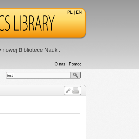
PL
|
EN
nowej Bibliotece Nauki.
O nas
Pomoc
test