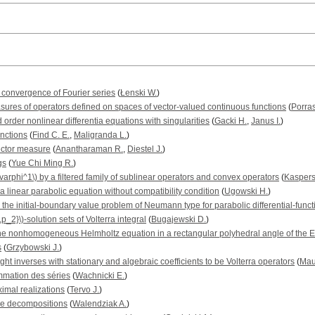
 convergence of Fourier series
(
Łenski W.
)
sures of operators defined on spaces of vector-valued continuous functions
(
Porra
 order nonlinear differentia equations with singularities
(
Gacki H.
,
Janus I.
)
nctions
(
Find С. E.
,
Maligranda L.
)
ector measure
(
Anantharaman R.
,
Diestel J.
)
gs
(
Yue Chi Ming R.
)
arphi^1\) by a filtered family of sublinear operators and convex operators
(
Kaspers
 a linear parabolic equation without compatibility condition
(
Ugowski H.
)
the initial-boundary value problem of Neumann type for parabolic differential-func
p_2}\)-solution sets of Volterra integral
(
Bugajewski D.
)
he nonhomogeneous Helmholtz equation in a rectangular polyhedral angle of the 
s
(
Grzybowski J.
)
ght inverses with stationary and algebraic coefficients to be Volterra operators
(
Mau
mmation des séries
(
Wachnicki E.
)
imal realizations
(
Tervo J.
)
ble decompositions
(
Walendziak A.
)