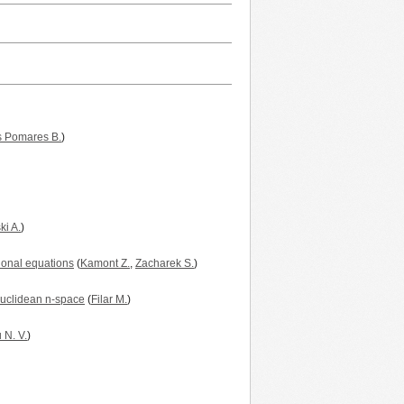
s Pomares B.
)
ki A.
)
tional equations
(
Kamont Z.
,
Zacharek S.
)
Euclidean n-space
(
Filar M.
)
 N. V.
)