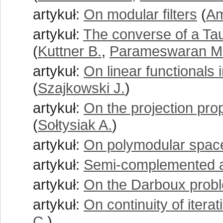
artykuł:
On modular filters
(
Am
artykuł:
The converse of a Ta
(
Kuttner B.
,
Parameswaran M.
artykuł:
On linear functionals 
(
Szajkowski J.
)
artykuł:
On the projection prop
(
Sołtysiak A.
)
artykuł:
On polymodular spac
artykuł:
Semi-complemented a
artykuł:
On the Darboux prob
artykuł:
On continuity of iter
C.
)