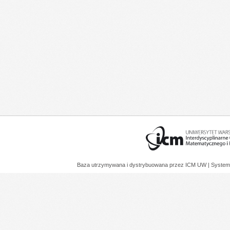
Baza utrzymywana i dystrybuowana przez
ICM UW
| System