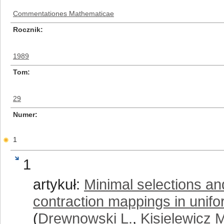
Commentationes Mathematicae
Rocznik
1989
Tom
29
Numer
1
1
artykuł:
Minimal selections and
contraction mappings in uni
(
Drewnowski L.
,
Kisielewicz 