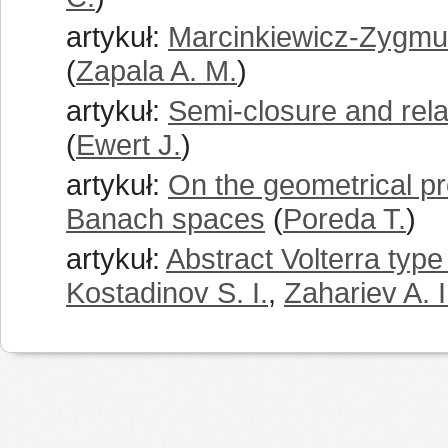
artykuł:
Marcinkiewicz-Zygmun
(
Zapala A. M.
)
artykuł:
Semi-closure and rela
(
Ewert J.
)
artykuł:
On the geometrical pr
Banach spaces
(
Poreda T.
)
artykuł:
Abstract Volterra type
Kostadinov S. I.
,
Zahariev A. I