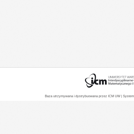
Baza utrzymywana i dystrybuowana przez
ICM UW
| System