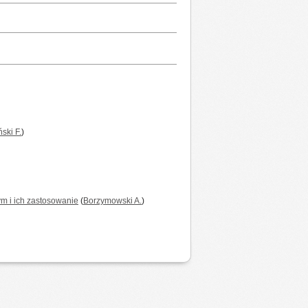
ski F.
)
m i ich zastosowanie
(
Borzymowski A.
)