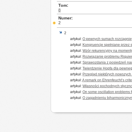
Tom
8
Numer
2
2
artykuł:
O pewnych sumach rozciągnięty
artykuł:
Kongruencje spełniane przez 
artykuł:
Wzór rekurencyjny na momenty 
artykuł:
Rozwiązanie problemu Riquier 
artykuł:
Sprawozdania z posiedzeń na
artykuł:
Twierdzenie Hopfa dla pewneg
artykuł:
Przegląd niektórych nowszych m
artykuł:
A remark on Ehrenfeucht’s criter
artykuł:
Własności pochodnych styczno
artykuł:
On some oscillation problems fo
artykuł:
O zagadnieniu biharmonicznym