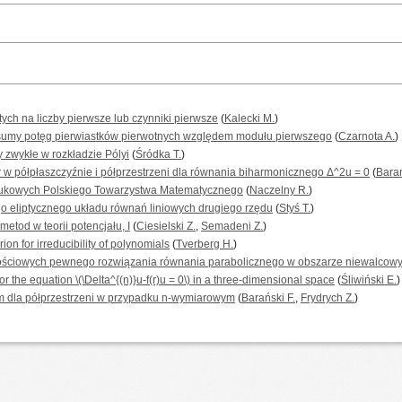
ch na liczby pierwsze lub czynniki pierwsze
(
Kalecki M.
)
sumy potęg pierwiastków pierwotnych względem modułu pierwszego
(
Czarnota A.
)
zwykłe w rozkładzie Pólyi
(
Śródka T.
)
w półpłaszczyźnie i półprzestrzeni dla równania biharmonicznego Δ^2u = 0
(
Barań
ukowych Polskiego Towarzystwa Matematycznego
(
Naczelny R.
)
o eliptycznego układu równań liniowych drugiego rzędu
(
Styś T.
)
etod w teorii potencjału, I
(
Ciesielski Z.
,
Semadeni Z.
)
ion for irreducibility of polynomials
(
Tverberg H.
)
ściowych pewnego rozwiązania równania parabolicznego w obszarze niewalcowy
r the equation \(\Delta^{(n)}u-f(r)u = 0\) in a three-dimensional space
(
Śliwiński E.
)
 dla półprzestrzeni w przypadku n-wymiarowym
(
Barański F.
,
Frydrych Z.
)