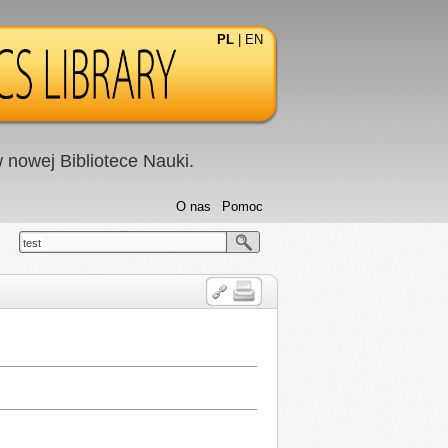
PL
|
EN
nowej Bibliotece Nauki.
O nas
Pomoc
test