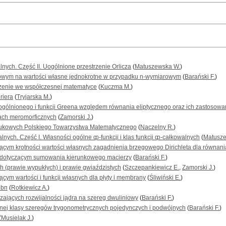
lnych. Część II. Uogólnione przestrzenie Orlicza
(
Matuszewska W.
)
wym na wartości własne jednokrotne w przypadku n-wymiarowym
(
Barański F.
)
czenie we współczesnej matematyce
(
Kuczma M.
)
riera
(
Tryjarska M.
)
gólnionego i funkcji Greena względem równania eliptycznego oraz ich zastosowa
jach meromorficznych
(
Zamorski J.
)
ukowych Polskiego Towarzystwa Matematycznego
(
Naczelny R.
)
alnych. Część I. Własności ogólne ȹ-funkcji i klas funkcji ȹ-całkowalnych
(
Matusze
cym krotności wartości własnych zagadnienia brzegowego Dirichleta dla równani
i dotyczącym sumowania kierunkowego macierzy
(
Barański F.
)
h (prawie wypukłych) i prawie gwiaździstych
(
Szczepankiewicz E.
,
Zamorski J.
)
ym wartości i funkcji własnych dla płyty i membrany
(
Śliwiński E.
)
±bп
(
Rotkiewicz A.
)
ających rozwijalności jądra na szereg dwuliniowy
(
Barański F.
)
wnej klasy szeregów trygonometrycznych pojedynczych i podwójnych
(
Barański F.
)
(
Musielak J.
)