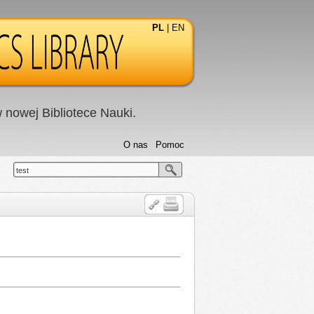
PL
|
EN
nowej Bibliotece Nauki.
O nas
Pomoc
test