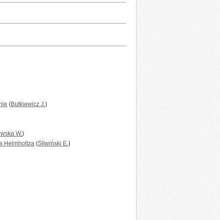
nie
(
Butkiewicz J.
)
wska W.
)
a Helmholtza
(
Śliwiński E.
)