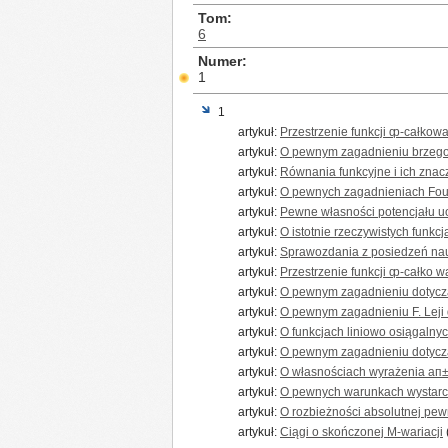
Tom
6
Numer
1
1
artykuł:
Przestrzenie funkcji ȹ-całkowa
artykuł:
O pewnym zagadnieniu brzego
artykuł:
Równania funkcyjne i ich zna
artykuł:
O pewnych zagadnieniach Fou
artykuł:
Pewne własności potencjału uo
artykuł:
O istotnie rzeczywistych funkc
artykuł:
Sprawozdania z posiedzeń na
artykuł:
Przestrzenie funkcji ȹ-całko w
artykuł:
O pewnym zagadnieniu dotyczą
artykuł:
O pewnym zagadnieniu F. Lej
artykuł:
O funkcjach liniowo osiągalnyc
artykuł:
O pewnym zagadnieniu dotycząc
artykuł:
O własnościach wyrażenia ап
artykuł:
O pewnych warunkach wystarcz
artykuł:
O rozbieżności absolutnej pe
artykuł:
Ciągi o skończonej M-wariacji