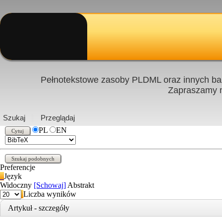
Pełnotekstowe zasoby PLDML oraz innych baz
Zapraszamy
PL
|
EN
Szukaj
Przeglądaj
PL
EN
Preferencje
Język
Widoczny
[Schowaj]
Abstrakt
Liczba wyników
Artykuł - szczegóły