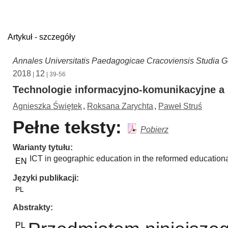
Artykuł - szczegóły
Annales Universitatis Paedagogicae Cracoviensis Studia 
2018
12
|
| 39-56
Technologie informacyjno-komunikacyjne a k
Agnieszka Świętek
,
Roksana Zarychta
,
Paweł Struś
Pełne teksty:
Pobierz
Warianty tytułu
ICT in geographic education in the reformed education
EN
Języki publikacji
PL
Abstrakty
PL