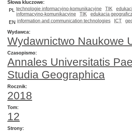
Słowa kluczowe
technologie informacyjno-komunikacyjne
TIK
edukacj
PL
informacyjno-komunikacyjne
TIK
edukacja geografic
information and communication technologies
ICT
ge
EN
Wydawca
Wydawnictwo Naukowe U
Czasopismo
Annales Universitatis Pa
Studia Geographica
Rocznik
2018
Tom
12
Strony