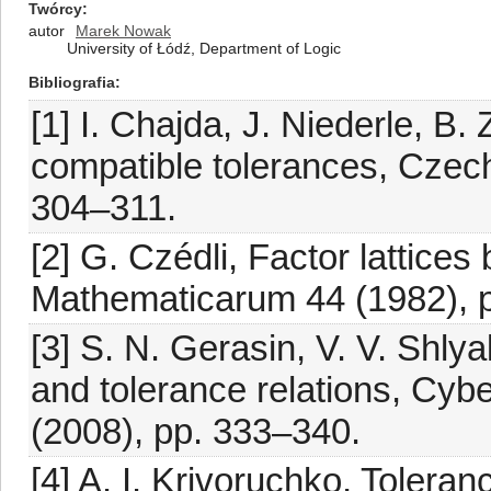
Twórcy
autor
Marek Nowak
University of Łódź, Department of Logic
Bibliografia
[1] I. Chajda, J. Niederle, B.
compatible tolerances, Czech
304–311.
[2] G. Czédli, Factor lattice
Mathematicarum 44 (1982), 
[3] S. N. Gerasin, V. V. Shly
and tolerance relations, Cyb
(2008), pp. 333–340.
[4] A. I. Krivoruchko, Toler