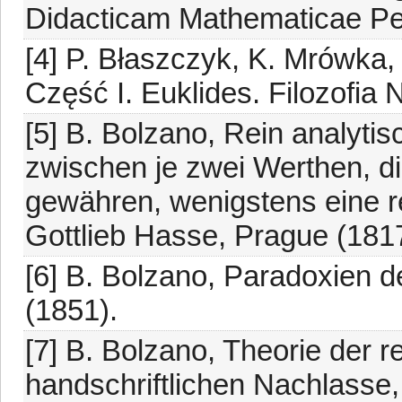
Didacticam Mathematicae Pert
[4] P. Błaszczyk, K. Mrówka, 
Część I. Euklides. Filozofia 
[5] B. Bolzano, Rein analyti
zwischen je zwei Werthen, d
gewähren, wenigstens eine r
Gottlieb Hasse, Prague (1817
[6] B. Bolzano, Paradoxien 
(1851).
[7] B. Bolzano, Theorie der r
handschriftlichen Nachlasse,