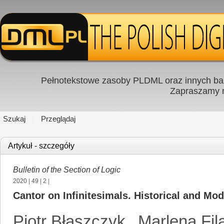
Pełnotekstowe zasoby PLDML oraz innych baz
Zapraszamy
Szukaj
Przeglądaj
Artykuł - szczegóły
Bulletin of the Section of Logic
2020
|
49
|
2
|
Cantor on Infinitesimals. Historical and Mo
Piotr Błaszczyk
,
Marlena Fil