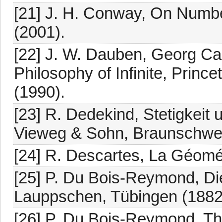
[21] J. H. Conway, On Numb
(2001).
[22] J. W. Dauben, Georg Ca
Philosophy of Infinite, Princ
(1990).
[23] R. Dedekind, Stetigkeit u
Vieweg & Sohn, Braunschwei
[24] R. Descartes, La Géomét
[25] P. Du Bois-Reymond, Die
Lauppschen, Tübingen (1882
[26] P. Du Bois-Reymond, Th