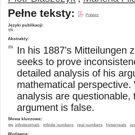
Pełne teksty:
Pobierz
Języki publikacji
EN
Abstrakty
In his 1887's Mitteilungen 
EN
seeks to prove inconsistenc
detailed analysis of his ar
mathematical perspective. 
analysis are questionable, 
argument is false.
Słowa kluczowe
infinitesimals
infinite numbers
real numbers
hyperreals
or
EN
Wydawca