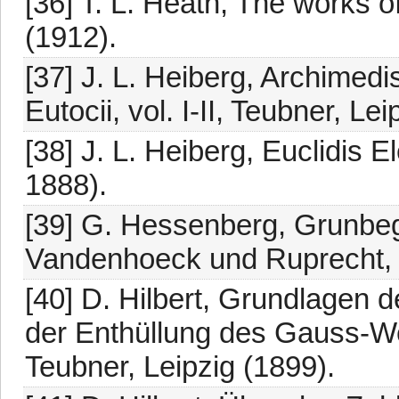
[36] T. L. Heath, The works 
(1912).
[37] J. L. Heiberg, Archime
Eutocii, vol. I-II, Teubner, L
[38] J. L. Heiberg, Euclidis 
1888).
[39] G. Hessenberg, Grunbeg
Vandenhoeck und Ruprecht, 
[40] D. Hilbert, Grundlagen d
der Enthüllung des Gauss-W
Teubner, Leipzig (1899).