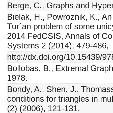
Berge, C., Graphs and Hyper
Bielak, H., Powroznik, K., An 
Tur´an problem of some unicy
2014 FedCSIS, Annals of Co
Systems 2 (2014), 479-486,
http://dx.doi.org/10.15439/9
Bollobas, B., Extremal Grap
1978.
Bondy, A., Shen, J., Thomas
conditions for triangles in mu
(2) (2006), 121-131,