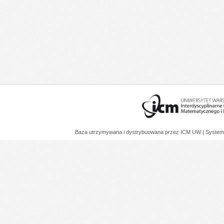
Baza utrzymywana i dystrybuowana przez
ICM UW
| System