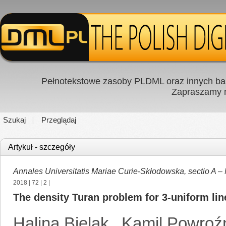
Pełnotekstowe zasoby PLDML oraz innych baz
Zapraszamy
Szukaj
Przeglądaj
Artykuł - szczegóły
Annales Universitatis Mariae Curie-Skłodowska, sectio A –
2018
|
72
|
2
|
The density Turan problem for 3-uniform line
Halina Bielak
,
Kamil Powroź