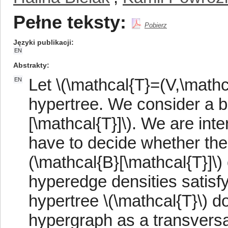
Pełne teksty:
Pobierz
Języki publikacji
EN
Abstrakty
Let \(\mathcal{T}=(V,\mathc
EN
hypertree. We consider a b
[\mathcal{T}]\). We are int
have to decide whether the
(\mathcal{B}[\mathcal{T}]\) 
hyperedge densities satisf
hypertree \(\mathcal{T}\) d
hypergraph as a transversal