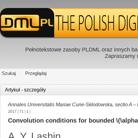
Pełnotekstowe zasoby PLDML oraz innych baz
Zapraszamy
Szukaj
Przeglądaj
Artykuł - szczegóły
Annales Universitatis Mariae Curie-Skłodowska, sectio A –
2017
|
71
|
1
|
Convolution conditions for bounded \(\alpha
A. Y. Lashin