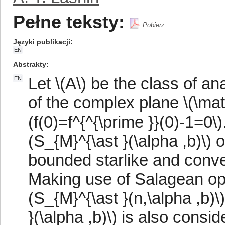
Pełne teksty:
Pobierz
Języki publikacji
EN
Abstrakty
Let \(A\) be the class of ana
EN
of the complex plane \(\mat
(f(0)=f^{^{\prime }}(0)-1=0\
(S_{M}^{\ast }(\alpha ,b)\) o
bounded starlike and conve
Making use of Salagean ope
(S_{M}^{\ast }(n,\alpha ,b)\)
}(\alpha ,b)\) is also cons