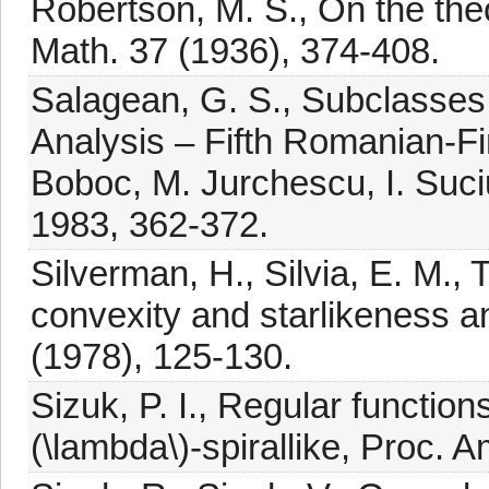
Robertson, M. S., On the theo
Math. 37 (1936), 374-408.
Salagean, G. S., Subclasses 
Analysis – Fifth Romanian-F
Boboc, M. Jurchescu, I. Suciu
1983, 362-372.
Silverman, H., Silvia, E. M., 
convexity and starlikeness an
(1978), 125-130.
Sizuk, P. I., Regular functions \
(\lambda\)-spirallike, Proc. 