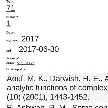
Tom
71
Numer
1
Daty
2017
wydano
2017-06-30
online
Twórcy
autor
A. Y. Lashin
Bibliografia
Aouf, M. K., Darwish, H. E., A
analytic functions of complex
(10) (2001), 1443-1452.
El-Ashwah, R. M., Some convo