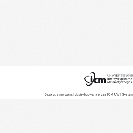
Baza utrzymywana i dystrybuowana przez
ICM UW
| System