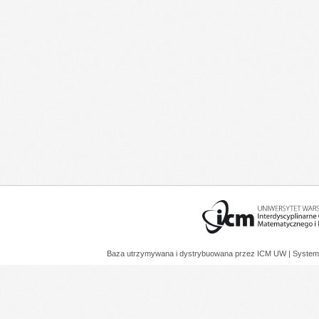
Baza utrzymywana i dystrybuowana przez
ICM UW
| System