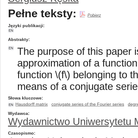
Pełne teksty:
Pobierz
Języki publikacji
EN
Abstrakty
The purpose of this paper i
EN
approximation of a function \
function \(f\) belonging to 
means of a conjugate series
Słowa kluczowe
Hausdorff matrix
conjugate series of the Fourier series
degr
EN
Wydawca
Wydawnictwo Uniwersytetu M
Czasopismo