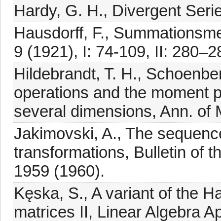
Hardy, G. H., Divergent Seri
Hausdorff, F., Summationsm
9 (1921), I: 74-109, II: 280–2
Hildebrandt, T. H., Schoenberg
operations and the moment pro
several dimensions, Ann. of 
Jakimovski, A., The sequence
transformations, Bulletin of t
1959 (1960).
Kęska, S., A variant of the H
matrices II, Linear Algebra A