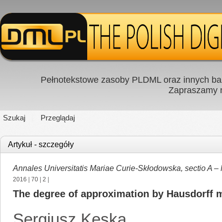
Pełnotekstowe zasoby PLDML oraz innych baz
Zapraszamy
Szukaj
Przeglądaj
Artykuł - szczegóły
Annales Universitatis Mariae Curie-Skłodowska, sectio A –
2016
|
70
|
2
|
The degree of approximation by Hausdorff m
Sergiusz Kęska