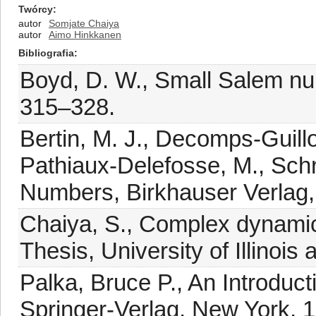
Twórcy
autor
Somjate Chaiya
autor
Aimo Hinkkanen
Bibliografia
Boyd, D. W., Small Salem nu
315–328.
Bertin, M. J., Decomps-Guill
Pathiaux-Delefosse, M., Schr
Numbers, Birkhauser Verlag,
Chaiya, S., Complex dynami
Thesis, University of Illino
Palka, Bruce P., An Introduc
Springer-Verlag, New York, 