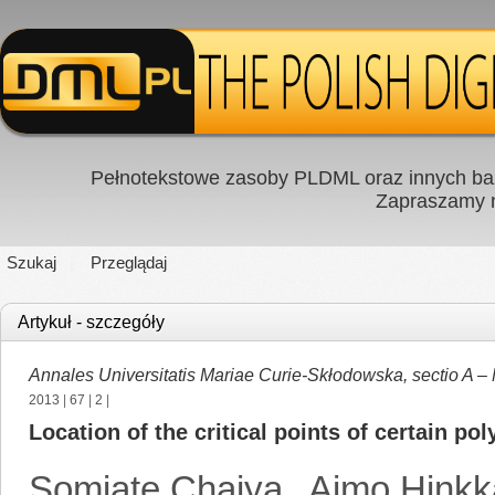
Pełnotekstowe zasoby PLDML oraz innych baz
Zapraszamy
Szukaj
Przeglądaj
Artykuł - szczegóły
Annales Universitatis Mariae Curie-Skłodowska, sectio A –
2013
|
67
|
2
|
Location of the critical points of certain po
Somjate Chaiya
,
Aimo Hink