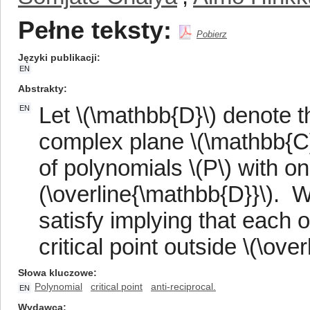
Pełne teksty:
Pobierz
Języki publikacji
EN
Abstrakty
Let \(\mathbb{D}\) denote the
EN
complex plane \(\mathbb{C}\
of polynomials \(P\) with on
(\overline{\mathbb{D}}\). We
satisfy implying that each o
critical point outside \(\ove
Słowa kluczowe
Polynomial
critical point
anti-reciprocal.
EN
Wydawca