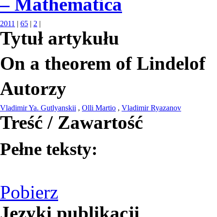
– Mathematica
2011
|
65
|
2
|
Tytuł artykułu
On a theorem of Lindelof
Autorzy
Vladimir Ya. Gutlyanskii
,
Olli Martio
,
Vladimir Ryazanov
Treść / Zawartość
Pełne teksty:
Pobierz
Języki publikacji