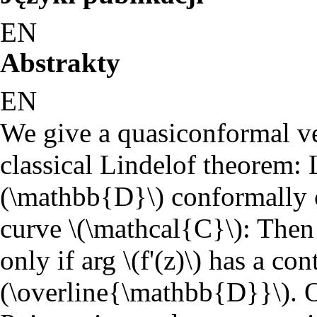
EN
Abstrakty
EN
We give a quasiconformal ver
classical Lindelof theorem: L
(\mathbb{D}\) conformally o
curve \(\mathcal{C}\): Then
only if arg \(f'(z)\) has a co
(\overline{\mathbb{D}}\). O